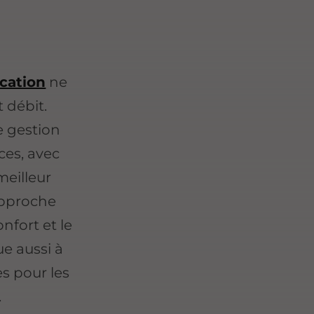
cation
ne
 débit.
e gestion
ces, avec
meilleur
 approche
nfort et le
ue aussi à
s pour les
.