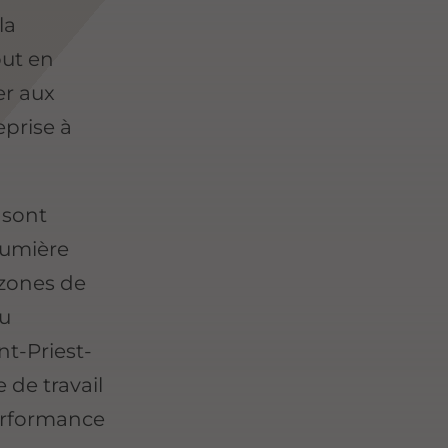
la
out en
er aux
eprise à
sont
lumière
s zones de
au
nt-Priest-
 de travail
performance