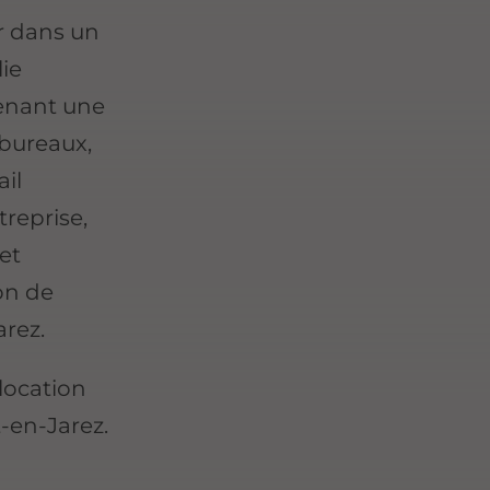
er dans un
ie
tenant une
bureaux,
ail
treprise,
et
on de
arez.
 location
-en-Jarez.