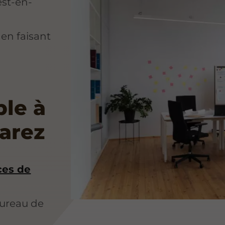
est-en-
 en faisant
ble à
Jarez
ces de
bureau de