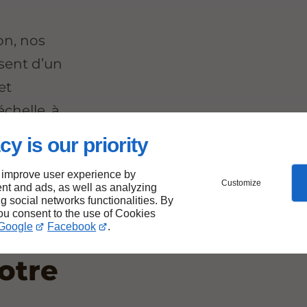
on, nos
osent d’un
et
échelle, à
cy is our priority
ctif.
 improve user experience by
Customize
nt and ads, as well as analyzing
ng social networks functionalities. By
you consent to the use of Cookies
Google
Facebook
.
votre