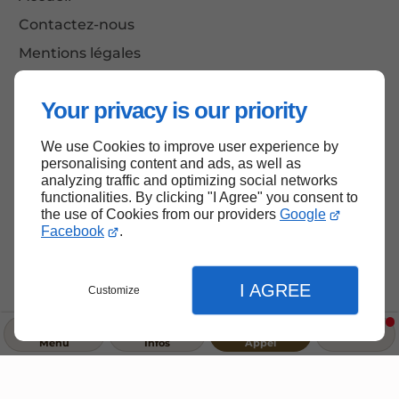
Contactez-nous
Mentions légales
Plan du site
Your privacy is our priority
We use Cookies to improve user experience by
Haut de page
personalising content and ads, as well as
analyzing traffic and optimizing social networks
functionalities. By clicking "I Agree" you consent to
the use of Cookies from our providers
Google
Facebook
.
I AGREE
Customize
Menu
Infos
Appel