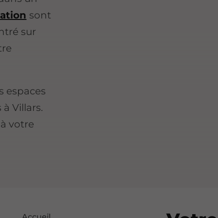
ation
sont
ntré sur
tre
s espaces
 Villars.
à votre
Accueil