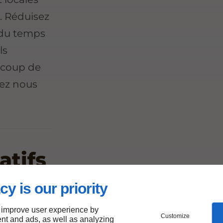
. Réduisez
 du temps
ls
e coup de
sez nous
atifs
cy is our priority
 improve user experience by
Customize
nt and ads, as well as analyzing