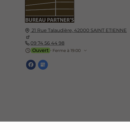
21 Rue Talaudière,
42000
SAINT ETIENNE
09 74 56 44 98
Ouvert
⋅ Ferme à 19:00