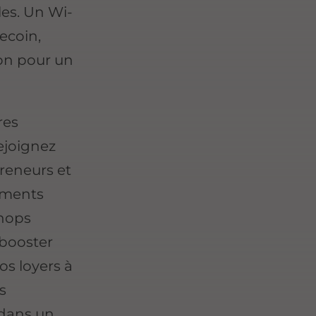
les. Un Wi-
ecoin,
on pour un
res
rejoignez
reneurs et
nements
hops
 booster
os loyers à
s
 dans un