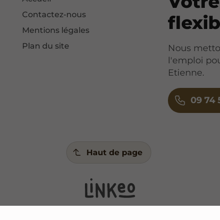
Votre
Contactez-nous
flexi
Mentions légales
Plan du site
Nous metton
l'emploi po
Etienne.
09 74 
Haut de page