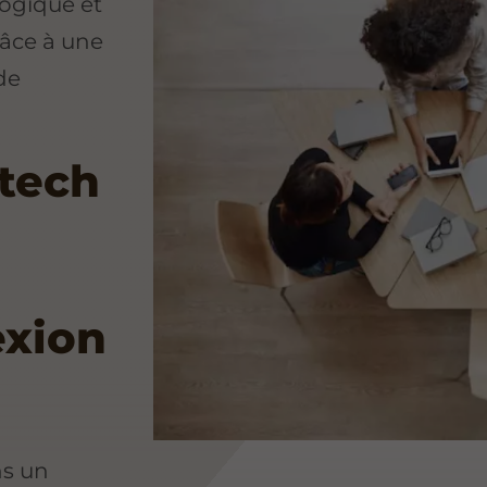
logique et
âce à une
de
tech
exion
ns un