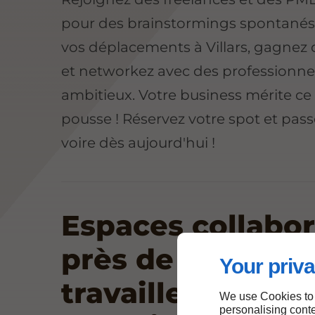
pour des brainstormings spontanés
vos déplacements à Villars, gagnez
et networkez avec des professionne
ambitieux. Votre business mérite c
pousse ! Réservez votre spot et pas
voire dès aujourd'hui !
Espaces collabor
près de Villars :
Your priva
travaillez smart,
We use Cookies to
personalising conte