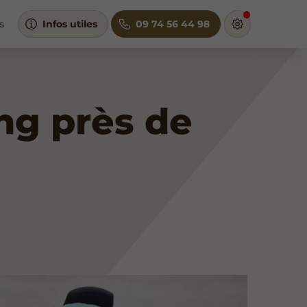
s
Infos utiles
09 74 56 44 98
ng près de