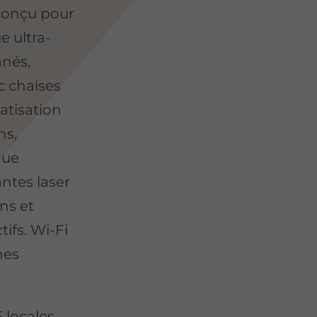
, conçu pour
e ultra-
anés,
c chaises
atisation
ns,
gue
ntes laser
ns et
tifs. Wi-Fi
nes
 locales