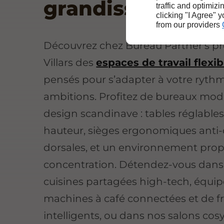
grandissez vite
traffic and optimizi
clicking "I Agree" 
from our providers
Découvrez chez Bureau Partner's pr
Villars des
espaces de travail flexib
pensés pour s’adapter à votre rythm
ambitions. Profitez de bureaux mod
design scandinave : tables réglable
hauteur, sièges ergonomiques anti
dorsales, et un environnement propi
concentration. Détendez-vous dans
cuisines partagées high-tech, équi
machines à café connectées et de f
intelligents, ou dans nos salons cos