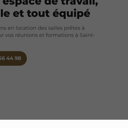
 espace de travail,
ble et tout équipé
s en location des salles prêtes à
ur vos réunions et formations à Saint-
56 44 98