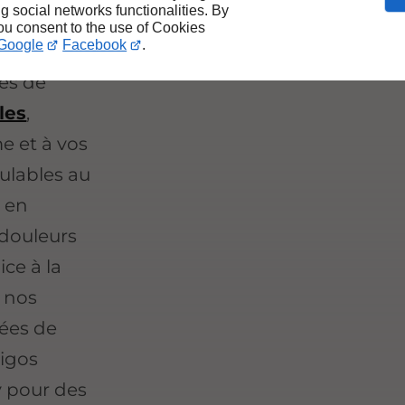
ng social networks functionalities. By
you consent to the use of Cookies
Google
Facebook
.
ès de
les
,
e et à vos
ulables au
s en
-douleurs
ce à la
 nos
pées de
rigos
y pour des