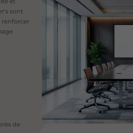
ité et
er's sont
 renforcer
image
rès de