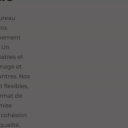
ureau
vos
onnement
. Un
iables et
image et
ontres. Nos
 flexibles,
ormat de
imise
a cohésion
qualité,