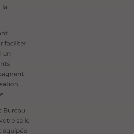
 la
ont
 faciliter
i un
ents
mpagnent
isation
e.
ec Bureau
otre salle
t équipée