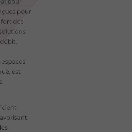
éal pour
nçues pour
nfort des
solutions
débit,
 espaces
que, est
s
icient
favorisant
les