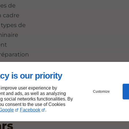
les de
n cadre
 types de
minaire
ent
réparation
ements.
cy is our priority
 improve user experience by
Customize
nt and ads, as well as analyzing
: les
ng social networks functionalities. By
you consent to the use of Cookies
votre
Google
Facebook
.
ars