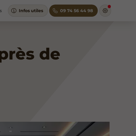
s
Infos utiles
09 74 56 44 98
 près de